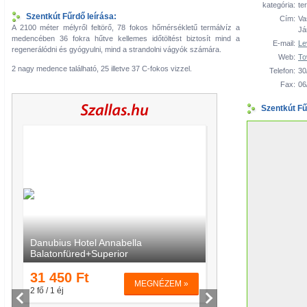
kategória:
te
Szentkút Fűrdő leírása:
Cím:
Va
A 2100 méter mélyről feltörő, 78 fokos hőmérsékletű termálvíz a
Já
medencében 36 fokra hűtve kellemes időtöltést biztosít mind a
E-mail:
Le
regenerálódni és gyógyulni, mind a strandolni vágyók számára.
Web:
To
2 nagy medence található, 25 illetve 37 C-fokos vizzel.
Telefon:
30
Fax:
06
Szentkút Fű