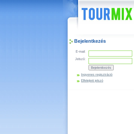
Hírek
Bejelentkezés
E-mail:
Jelszó:
Ingyenes regisztráció
Elfelejtett jelszó