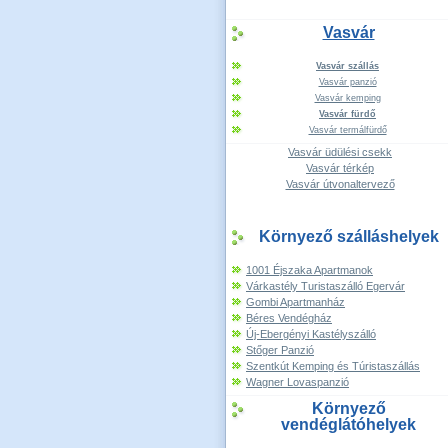
Vasvár
Vasvár szállás
Vasvár panzió
Vasvár kemping
Vasvár fürdő
Vasvár termálfürdő
Vasvár üdülési csekk
Vasvár térkép
Vasvár útvonaltervező
Környező szálláshelyek
1001 Éjszaka Apartmanok
Várkastély Turistaszálló Egervár
Gombi Apartmanház
Béres Vendégház
Új-Ebergényi Kastélyszálló
Stőger Panzió
Szentkút Kemping és Túristaszállás
Wagner Lovaspanzió
Környező
vendéglátóhelyek