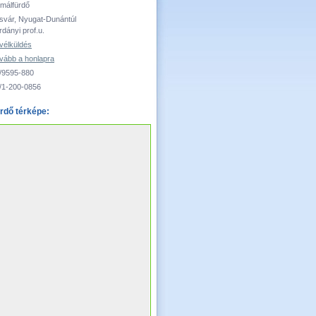
rmálfürdő
svár, Nyugat-Dunántúl
rdányi prof.u.
vélküldés
vább a honlapra
/9595-880
/1-200-0856
rdő térképe: