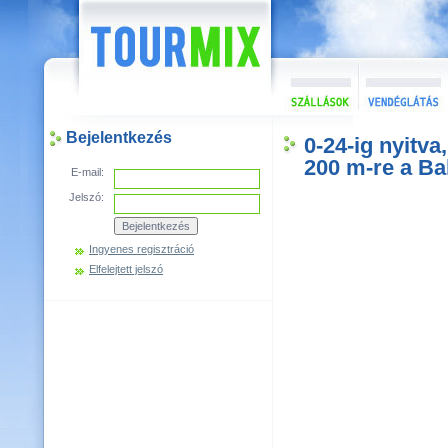
Bejelentkezés
0-24-ig nyitv
200 m-re a Bal
E-mail:
Jelszó:
Ingyenes regisztráció
Elfelejtett jelszó