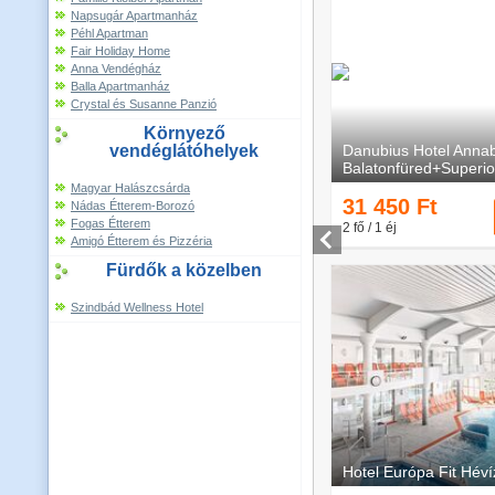
Napsugár Apartmanház
Péhl Apartman
Fair Holiday Home
Anna Vendégház
Balla Apartmanház
Crystal és Susanne Panzió
Környező
vendéglátóhelyek
Magyar Halászcsárda
Nádas Étterem-Borozó
Fogas Étterem
Amigó Étterem és Pizzéria
Fürdők a közelben
Szindbád Wellness Hotel