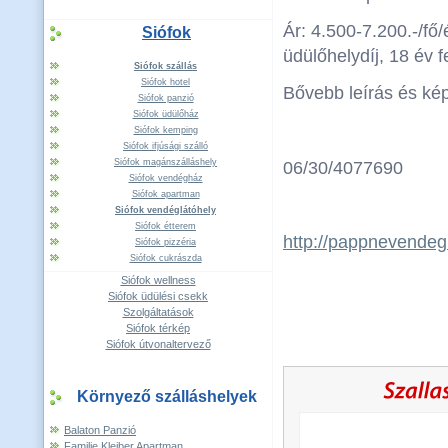
Ár: 4.500-7.200.-/fő/é
Siófok
üdülőhelydíj, 18 év fe
Siófok szállás
Siófok hotel
Bővebb leírás és ké
Siófok panzió
Siófok üdülőház
Siófok kemping
Siófok ifjúsági szálló
Siófok magánszálláshely
06/30/4077690
Siófok vendégház
Siófok apartman
Siófok vendéglátóhely
Siófok étterem
http://pappnevende
Siófok pizzéria
Siófok cukrászda
Siófok wellness
Siófok üdülési csekk
Szolgáltatások
Siófok térkép
Siófok útvonaltervező
Környező szálláshelyek
Balaton Panzió
Familie Kleiber Apartman