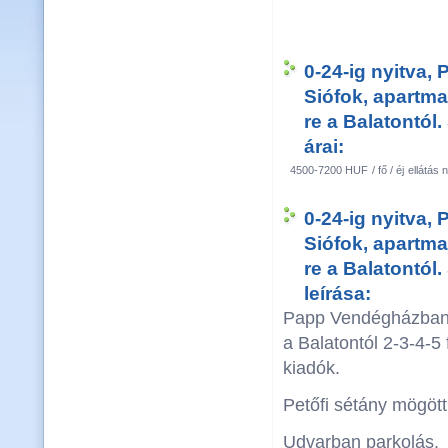
0-24-ig nyitva
Siófok, apartm
re a Balatontól.
árai:
4500-7200 HUF
/ fő / éj
ellátás n
0-24-ig nyitva
Siófok, apartm
re a Balatontól.
leírása:
Papp Vendégházban 
a Balatontól 2-3-4-5
kiadók.
Petőfi sétány mögött 
Udvarban parkolás.