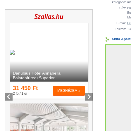
kategória:
ma
Cím:
Bu
Bu
Me
E-mail:
Le
Telefon:
+3
Akifa Apar