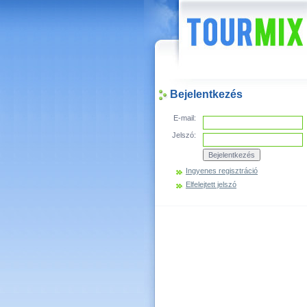
Hírek
Bejelentkezés
E-mail:
Jelszó:
Ingyenes regisztráció
Elfelejtett jelszó