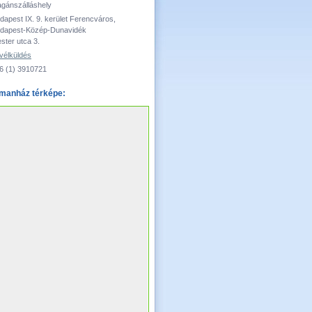
gánszálláshely
dapest IX. 9. kerület Ferencváros,
dapest-Közép-Dunavidék
ster utca 3.
vélküldés
6 (1) 3910721
tmanház térképe: