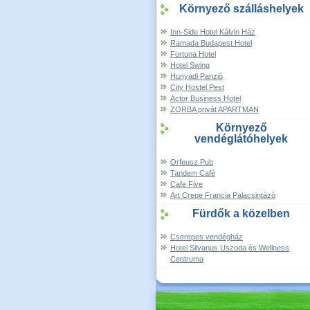
Környező szálláshelyek
Inn-Side Hotel Kálvin Ház
Ramada Budapest Hotel
Fortuna Hotel
Hotel Swing
Hunyadi Panzió
City Hostel Pest
Actor Business Hotel
ZORBA privát APARTMAN
Környező
vendéglátóhelyek
Orfeusz Pub
Tandem Café
Cafe Five
Art Crepe Francia Palacsintázó
Fürdők a közelben
Cserepes vendégház
Hotel Silvanus Uszoda és Wellness
Centruma