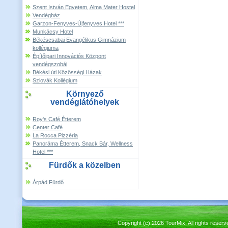
Szent István Egyetem, Alma Mater Hostel
Vendégház
Garzon-Fenyves-Újfenyves Hotel ***
Munkácsy Hotel
Békéscsabai Evangélikus Gimnázium
kollégiuma
Építőipari Innovációs Központ
vendégszobái
Békési úti Közösségi Házak
Szlovák Kollégium
Környező
vendéglátóhelyek
Roy's Café Étterem
Center Café
La Rocca Pizzéria
Panoráma Étterem, Snack Bár, Wellness
Hotel ***
Fürdők a közelben
Árpád Fürdő
Copyright (c) 2026 TourMix. All rights re