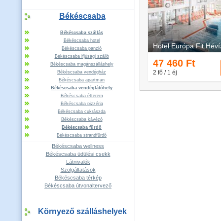
Békéscsaba
Békéscsaba szállás
Békéscsaba hotel
Békéscsaba panzió
Békéscsaba ifjúsági szálló
Békéscsaba magánszálláshely
Békéscsaba vendégház
Békéscsaba apartman
Békéscsaba vendéglátóhely
Békéscsaba étterem
Békéscsaba pizzéria
Békéscsaba cukrászda
Békéscsaba kávézó
Békéscsaba fürdő
Békéscsaba strandfürdő
Békéscsaba wellness
Békéscsaba üdülési csekk
Látnivalók
Szolgáltatások
Békéscsaba térkép
Békéscsaba útvonaltervező
Környező szálláshelyek