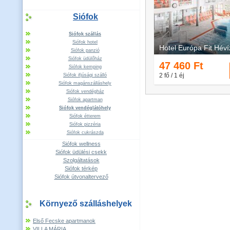
Siófok
Siófok szállás
Siófok hotel
Siófok panzió
Siófok üdülőház
Siófok kemping
Siófok ifjúsági szálló
Siófok magánszálláshely
Siófok vendégház
Siófok apartman
Siófok vendéglátóhely
Siófok étterem
Siófok pizzéria
Siófok cukrászda
Siófok wellness
Siófok üdülési csekk
Szolgáltatások
Siófok térkép
Siófok útvonaltervező
Környező szálláshelyek
Első Fecske apartmanok
VILLA MÁRIA