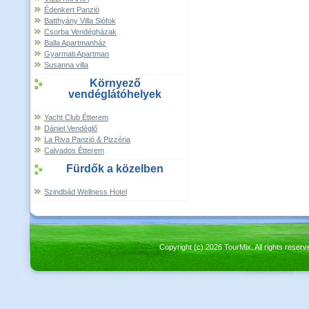
Édenkert Panzió
Batthyány Villa Siófok
Csorba Vendégházak
Balla Apartmanház
Gyarmati Apartman
Susanna villa
Környező
vendéglátóhelyek
Yacht Club Étterem
Dániel Vendéglő
La Riva Panzió & Pizzéria
Calvados Étterem
Fürdők a közelben
Szindbád Wellness Hotel
Copyright (c) 2026 TourMix. All rights re