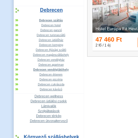
Debrecen
Debrecen szállás
Debrecen hotel
Debrecen panzió
Debrecen turistaszálló
Debrecen üdülőház
Debrecen kemping
Debrecen ifjúsági szálló
Debrecen magánszálláshely
Debrecen vendégház
Debrecen apartman
Debrecen vendéglátóhely
Debrecen étterem
Debrecen pizzéria
Debrecen cukrászda
Debrecen kávézó
Debrecen wellness
Debrecen üdülési csekk
Látnivalók
Szolgáltatások
Debrecen térkép
Debrecen útvonaltervező
Környező szálláshelyek