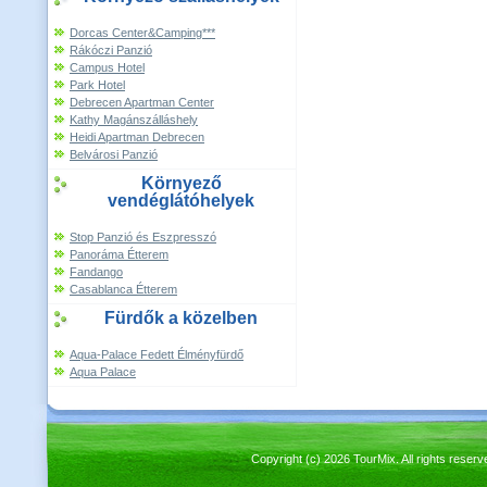
Dorcas Center&Camping***
Rákóczi Panzió
Campus Hotel
Park Hotel
Debrecen Apartman Center
Kathy Magánszálláshely
Heidi Apartman Debrecen
Belvárosi Panzió
Környező
vendéglátóhelyek
Stop Panzió és Eszpresszó
Panoráma Étterem
Fandango
Casablanca Étterem
Fürdők a közelben
Aqua-Palace Fedett Élményfürdő
Aqua Palace
Copyright (c) 2026 TourMix. All rights re