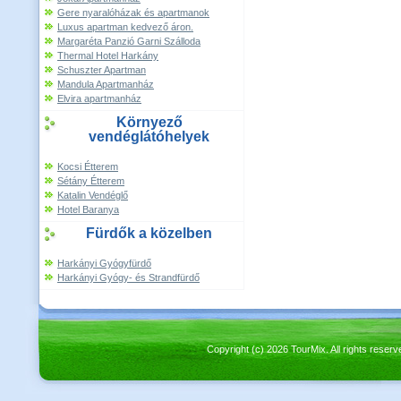
Gere nyaralóházak és apartmanok
Luxus apartman kedvező áron.
Margaréta Panzió Garni Szálloda
Thermal Hotel Harkány
Schuszter Apartman
Mandula Apartmanház
Elvira apartmanház
Környező
vendéglátóhelyek
Kocsi Étterem
Sétány Étterem
Katalin Vendéglő
Hotel Baranya
Fürdők a közelben
Harkányi Gyógyfürdő
Harkányi Gyógy- és Strandfürdő
Copyright (c) 2026 TourMix. All rights re