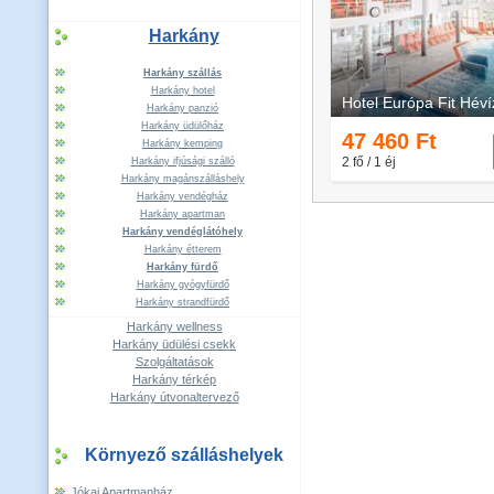
Harkány
Harkány szállás
Harkány hotel
Harkány panzió
Harkány üdülőház
Harkány kemping
Harkány ifjúsági szálló
Harkány magánszálláshely
Harkány vendégház
Harkány apartman
Harkány vendéglátóhely
Harkány étterem
Harkány fürdő
Harkány gyógyfürdő
Harkány strandfürdő
Harkány wellness
Harkány üdülési csekk
Szolgáltatások
Harkány térkép
Harkány útvonaltervező
Környező szálláshelyek
Jókai Apartmanház