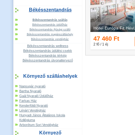
Békésszentandrás
Békésszentandrás szállás
Békésszentandrás üdülőház
Békésszentandrás ifjúsági szálló
Békésszentandrás magánszálláshely
Békésszentandrás vendégház
Békésszentandrás wellness
Békésszentandrás üdülési csekk
Békésszentandrás térkép
Békésszentandrás útvonaltervező
Környező szálláshelyek
Napsugár nyaraló
Bartha Nyaraló
Gaál Nyaraló Üdülőház
Farkas Ház
Kenderföldi Nyaraló
Lénárt Vendégház
Hunyadi János Általános Iskola
Kollégiuma
Arborétum Sori Vendégház
Környező