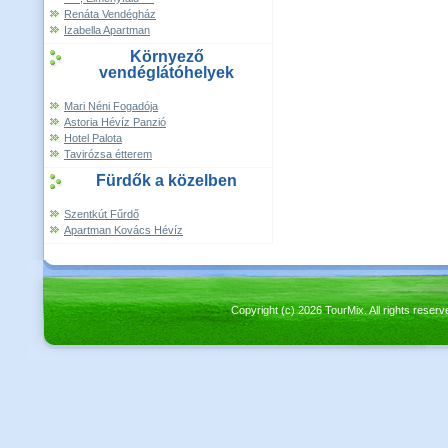
Renáta Vendégház
Izabella Apartman
Környező
vendéglátóhelyek
Mari Néni Fogadója
Astoria Hévíz Panzió
Hotel Palota
Tavirózsa étterem
Fürdők a közelben
Szentkút Fűrdő
Apartman Kovács Hévíz
Copyright (c) 2026 TourMix. All rights re