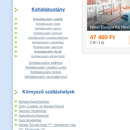
Kehidakustány
Kehidakustány szállás
Kehidakustány hotel
Kehidakustány panzió
Kehidakustány kemping
Kehidakustány magánszálláshely
Kehidakustány vendégház
Kehidakustány apartman
Kehidakustány fürdő
Kehidakustány élményfürdő
Kehidakustány wellness
Kehidakustány üdülési csekk
Kehidakustány térkép
Kehidakustány útvonaltervező
Környező szálláshelyek
Barbara Apartmanház
Doby Családi- és Ifjúsági Panzió
Ágoston Vendégház
Napraforgó Apartman
Dani Vendégház
Kehida Termál Hotel ****, Hertelendy Ház
****, Élményfalu ***