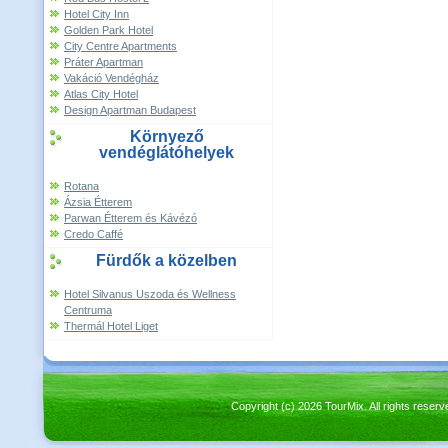
Hotel City Inn
Golden Park Hotel
City Centre Apartments
Práter Apartman
Vakáció Vendégház
Atlas City Hotel
Design Apartman Budapest
Környező
vendéglátóhelyek
Rotana
Ázsia Étterem
Parwan Étterem és Kávézó
Credo Caffé
Fürdők a közelben
Hotel Silvanus Uszoda és Wellness
Centruma
Thermál Hotel Liget
Copyright (c) 2026 TourMix. All rights re