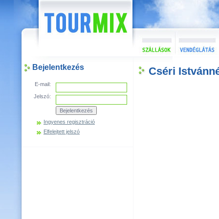
Bejelentkezés
Cséri István
E-mail:
Jelszó:
Ingyenes regisztráció
Elfelejtett jelszó