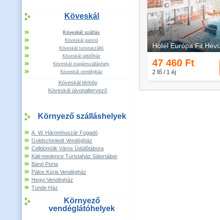
Köveskál
Köveskál szállás
Köveskál panzió
Köveskál turistaszálló
Köveskál üdülőház
Köveskál magánszálláshely
Köveskál vendégház
Köveskál térkép
Köveskál útvonaltervező
Környező szálláshelyek
A. W. Háromhuszár Fogadó
Goldschmiedt Vendégház
Celldömölk Város Üdülőtábora
Káli-medence Turistaház Sátortábor
Bánó Porta
Pálos Kúria Vendégház
Hegyi Vendégház
Tünde Ház
Környező
vendéglátóhelyek