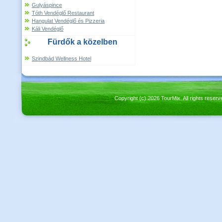
Gulyáspince
Tóth Vendéglő Restaurant
Hangulat Vendéglő és Pizzeria
Káli Vendéglő
Fürdők a közelben
Szindbád Wellness Hotel
Copyright (c) 2026 TourMix. All rights re