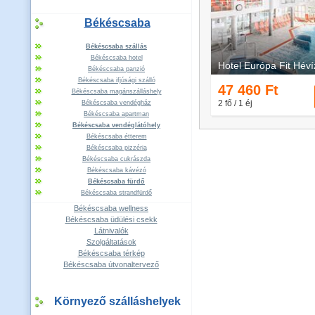
Békéscsaba
Békéscsaba szállás
Békéscsaba hotel
Békéscsaba panzió
Békéscsaba ifjúsági szálló
Békéscsaba magánszálláshely
Békéscsaba vendégház
Békéscsaba apartman
Békéscsaba vendéglátóhely
Békéscsaba étterem
Békéscsaba pizzéria
Békéscsaba cukrászda
Békéscsaba kávézó
Békéscsaba fürdő
Békéscsaba strandfürdő
Békéscsaba wellness
Békéscsaba üdülési csekk
Látnivalók
Szolgáltatások
Békéscsaba térkép
Békéscsaba útvonaltervező
Környező szálláshelyek