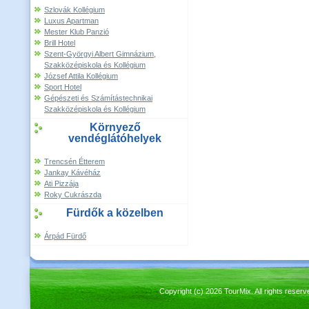
Szlovák Kollégium
Luxus Apartman
Mester Klub Panzió
Brill Hotel
Szent-Györgyi Albert Gimnázium,
Szakközépiskola és Kollégium
József Attila Kollégium
Sport Hotel
Gépészeti és Számítástechnikai
Szakközépiskola és Kollégium
Környező
vendéglátóhelyek
Trencsén Étterem
Jankay Kávéház
Ati Pizzája
Roky Cukrászda
Fürdők a közelben
Árpád Fürdő
Copyright (c) 2026 TourMix. All rights re