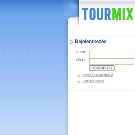
Hírek
Bejelentkezés
E-mail:
Jelszó:
Ingyenes regisztráció
Elfelejtett jelszó