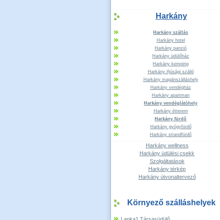
Harkány
Harkány szállás
Harkány hotel
Harkány panzió
Harkány üdülőház
Harkány kemping
Harkány ifjúsági szálló
Harkány magánszálláshely
Harkány vendégház
Harkány apartman
Harkány vendéglátóhely
Harkány étterem
Harkány fürdő
Harkány gyógyfürdő
Harkány strandfürdő
Harkány wellness
Harkány üdülési csekk
Szolgáltatások
Harkány térkép
Harkány útvonaltervező
Környező szálláshelyek
Lanka1 Társasüdülő