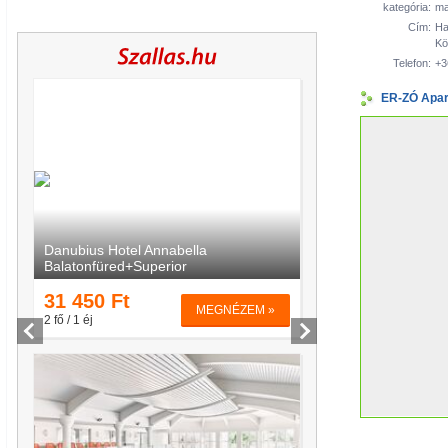
kategória:
ma
Cím:
Ha
Kö
Telefon:
+3
ER-ZÓ Apar