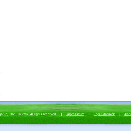
ght (c) 2026 TourMix. All rights reserved. |
Impresszum
|
Jogi tudnivalók
|
Aján