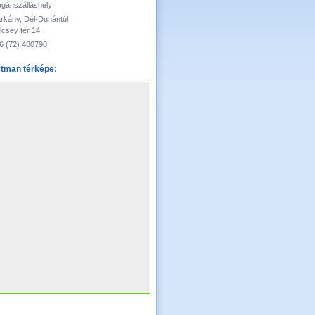
gánszálláshely
rkány, Dél-Dunántúl
lcsey tér 14.
6 (72) 480790
tman térképe: