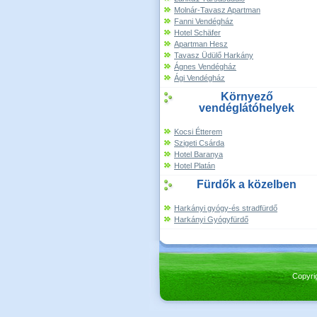
Molnár-Tavasz Apartman
Fanni Vendégház
Hotel Schäfer
Apartman Hesz
Tavasz Üdülő Harkány
Ágnes Vendégház
Ági Vendégház
Környező
vendéglátóhelyek
Kocsi Étterem
Szigeti Csárda
Hotel Baranya
Hotel Platán
Fürdők a közelben
Harkányi gyógy-és stradfürdő
Harkányi Gyógyfürdő
Copyri