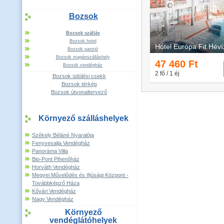
Bozsok
Bozsok szállás
Bozsok hotel
Bozsok panzió
Bozsok magánszálláshely
Bozsok vendégház
Bozsok üdülési csekk
Bozsok térkép
Bozsok útvonaltervező
Környező szálláshelyek
Székely Béláné Nyaralója
Fenyvesalja Vendégház
Panoráma Villa
Bio-Pont Pihenőház
Horváth Vendégház
Megyei Művelődés és Ifjúsági Központ -
Továbbképző Háza
Kővári Vendégház
Nagy Vendégház
Környező
vendéglátóhelyek