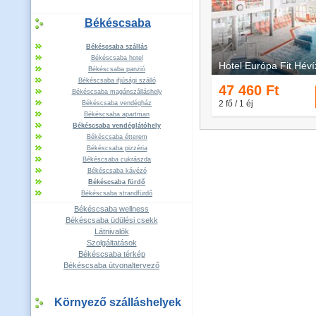
Békéscsaba
Békéscsaba szállás
Békéscsaba hotel
Békéscsaba panzió
Békéscsaba ifjúsági szálló
Békéscsaba magánszálláshely
Békéscsaba vendégház
Békéscsaba apartman
Békéscsaba vendéglátóhely
Békéscsaba étterem
Békéscsaba pizzéria
Békéscsaba cukrászda
Békéscsaba kávézó
Békéscsaba fürdő
Békéscsaba strandfürdő
Békéscsaba wellness
Békéscsaba üdülési csekk
Látnivalók
Szolgáltatások
Békéscsaba térkép
Békéscsaba útvonaltervező
Környező szálláshelyek