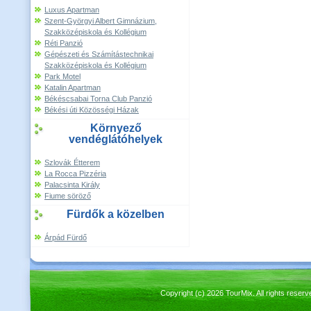
Luxus Apartman
Szent-Györgyi Albert Gimnázium,
Szakközépiskola és Kollégium
Réti Panzió
Gépészeti és Számítástechnikai
Szakközépiskola és Kollégium
Park Motel
Katalin Apartman
Békéscsabai Torna Club Panzió
Békési úti Közösségi Házak
Környező
vendéglátóhelyek
Szlovák Étterem
La Rocca Pizzéria
Palacsinta Király
Fiume söröző
Fürdők a közelben
Árpád Fürdő
Copyright (c) 2026 TourMix. All rights re