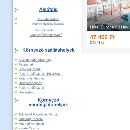
Alsótold
Alsótold szállás
Alsótold magánszálláshely
Alsótold térkép
Alsótold útvonaltervező
Környező szálláshelyek
Attila magánszálláshely
Ferenc lak
Belák udvarház
Palóc Üdülőházak - Potla Ház
Kaláris Vendégház
Holló vendégház
Palóc Üdülőházak
Vendégház
Környező
vendéglátóhelyek
Told Gold Fogadó és Panzió
Vadvirág Étterem
Muskátli Vendéglő
Katalin Csárda