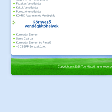
Fazekas Vendégház
Kakuk Vendégház
Poroszló vendégház
KO-RÓ Apartman és Vendégház
Környező
vendéglátóhelyek
Kormorán Étterem
Samu Csárda
Kormorán Étterem és Panzió
40 CSEPP Borszaküzlet
Copyright (c) 2026 TourMix. All rights re