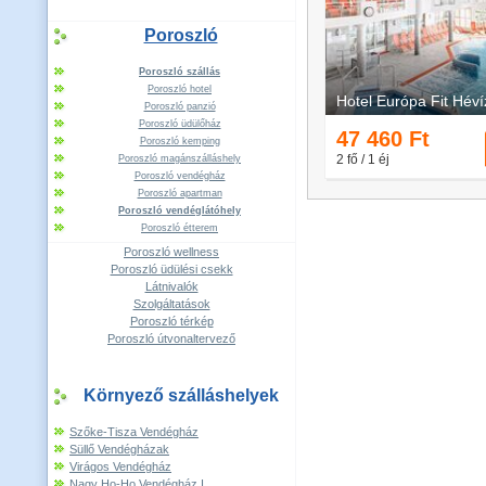
Poroszló
Poroszló szállás
Poroszló hotel
Poroszló panzió
Poroszló üdülőház
Poroszló kemping
Poroszló magánszálláshely
Poroszló vendégház
Poroszló apartman
Poroszló vendéglátóhely
Poroszló étterem
Poroszló wellness
Poroszló üdülési csekk
Látnivalók
Szolgáltatások
Poroszló térkép
Poroszló útvonaltervező
Környező szálláshelyek
Szőke-Tisza Vendégház
Süllő Vendégházak
Virágos Vendégház
Nagy Ho-Ho Vendégház I.