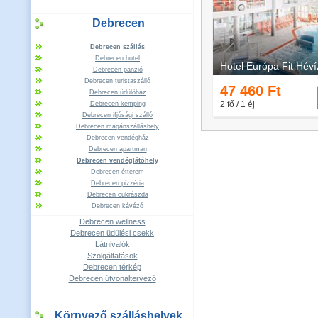
Debrecen
Debrecen szállás
Debrecen hotel
Debrecen panzió
Debrecen turistaszálló
Debrecen üdülőház
Debrecen kemping
Debrecen ifjúsági szálló
Debrecen magánszálláshely
Debrecen vendégház
Debrecen apartman
Debrecen vendéglátóhely
Debrecen étterem
Debrecen pizzéria
Debrecen cukrászda
Debrecen kávézó
Debrecen wellness
Debrecen üdülési csekk
Látnivalók
Szolgáltatások
Debrecen térkép
Debrecen útvonaltervező
Környező szálláshelyek