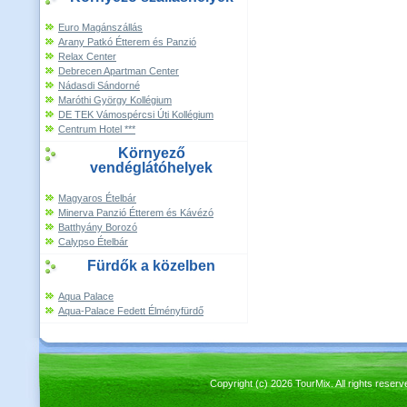
Euro Magánszállás
Arany Patkó Étterem és Panzió
Relax Center
Debrecen Apartman Center
Nádasdi Sándorné
Maróthi György Kollégium
DE TEK Vámospércsi Úti Kollégium
Centrum Hotel ***
Környező
vendéglátóhelyek
Magyaros Ételbár
Minerva Panzió Étterem és Kávézó
Batthyány Borozó
Calypso Ételbár
Fürdők a közelben
Aqua Palace
Aqua-Palace Fedett Élményfürdő
Copyright (c) 2026 TourMix. All rights re