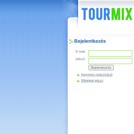
Hírek
Bejelentkezés
E-mail:
Jelszó:
Ingyenes regisztráció
Elfelejtett jelszó