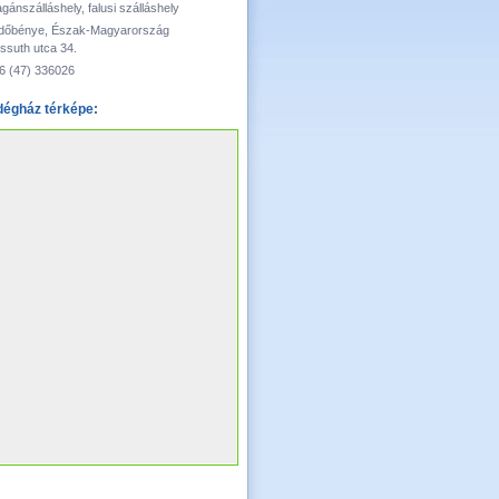
gánszálláshely, falusi szálláshely
dőbénye, Észak-Magyarország
ssuth utca 34.
6 (47) 336026
dégház térképe: