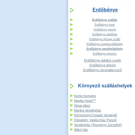
Erdőbénye
Erdőbénye szállás
Erdőbénye hotel
Erdőbénye panzió
Erdőbénye üdülőház
Erdőbénye ifjúsági szálló
Erdőbénye magánszálláshely
Erdőbénye vendéglátóhely
Erdőbénye étterem
Erdőbénye üdülési csekk
Erdőbénye térkép
Erdőbénye útvonaltervező
Környező szálláshelyek
Komp Kemping
Magita Hotel***
Simai tábor
Marika Vendégház
Kőröshegyi Fogadó Vendéglő
Rókabérc Vadászház Panzió
Vendégház (Rozgonyi Józsefné)
Ildikó ház