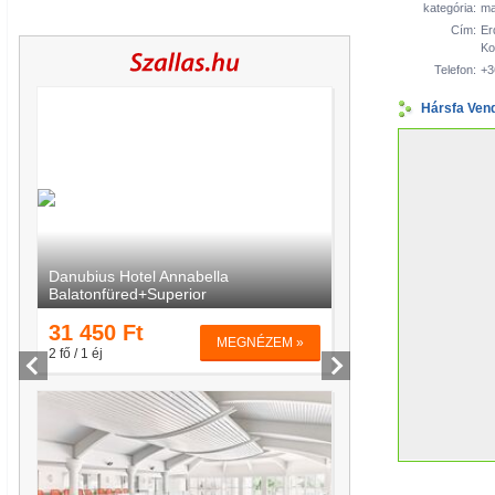
kategória:
ma
Cím:
Er
Ko
Telefon:
+3
Hársfa Ven