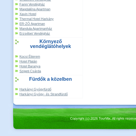
Fanni Vendégház
Magdaléna Apartman
Xavin Hotel
Thermal Hotel Harkány
ER-ZÓ Apartman
Mandula Apartmanház
Erzsébet Vendégház
Környező
vendéglátóhelyek
Kocsi Étterem
Hotel Platán
Hotel Baranya
Szigeti Csárda
Fürdők a közelben
Harkányi Gyógyfürdő
Harkányi Gyógy- és Strandfürdő
Copyright (c) 2026 TourMix. All rights re