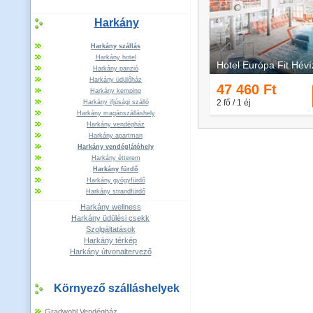
Harkány
Harkány szállás
Harkány hotel
Harkány panzió
Harkány üdülőház
Harkány kemping
Harkány ifjúsági szálló
Harkány magánszálláshely
Harkány vendégház
Harkány apartman
Harkány vendéglátóhely
Harkány étterem
Harkány fürdő
Harkány gyógyfürdő
Harkány strandfürdő
Harkány wellness
Harkány üdülési csekk
Szolgáltatások
Harkány térkép
Harkány útvonaltervező
Környező szálláshelyek
Gradwohl Vendégház