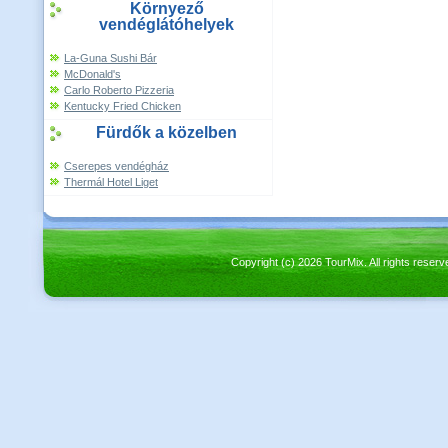
Környező
vendéglátóhelyek
La-Guna Sushi Bár
McDonald's
Carlo Roberto Pizzeria
Kentucky Fried Chicken
Fürdők a közelben
Cserepes vendégház
Thermál Hotel Liget
Copyright (c) 2026 TourMix. All rights re