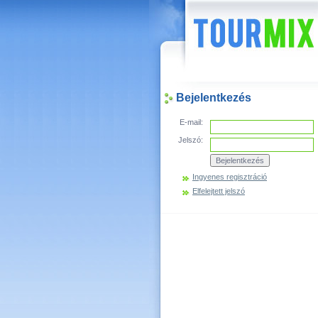
Hírek
Bejelentkezés
E-mail:
Jelszó:
Ingyenes regisztráció
Elfelejtett jelszó