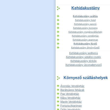
Kehidakustány
Kehidakustány szállás
Kehidakustány hotel
Kehidakustány panzió
Kehidakustány kemping
Kehidakustány magánszálláshely
Kehidakustány vendégház
Kehidakustány apartman
Kehidakustány fürdő
Kehidakustány élményfürdő
Kehidakustány wellness
Kehidakustány üdülési csekk
Kehidakustány térkép
Kehidakustány útvonaltervező
Környező szálláshelyek
Árendás Vendégház
Barátságos faházak
Pap Vendégház
Klára Vendégház
Martin Vendégház
Fortuna Apartman
Diófa Vendégház