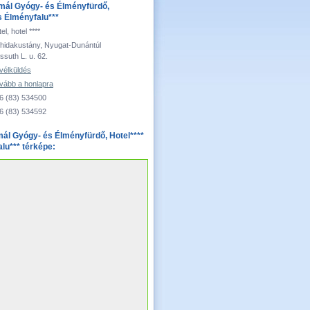
mál Gyógy- és Élményfürdő,
s Élményfalu***
el, hotel ****
hidakustány, Nyugat-Dunántúl
ssuth L. u. 62.
vélküldés
vább a honlapra
6 (83) 534500
6 (83) 534592
ál Gyógy- és Élményfürdő, Hotel****
lu*** térképe: