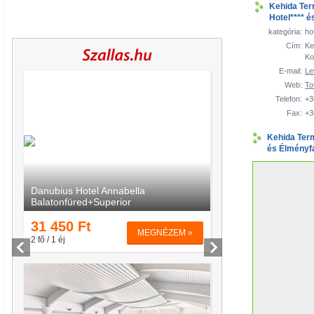
Kehida Ter
Hotel**** é
kategória:
hot
Cím:
Ke
Ko
E-mail:
Le
Web:
To
Telefon:
+3
Fax:
+3
Kehida Term
és Élményfa