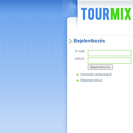
Hírek
Bejelentkezés
E-mail:
Jelszó:
Ingyenes regisztráció
Elfelejtett jelszó