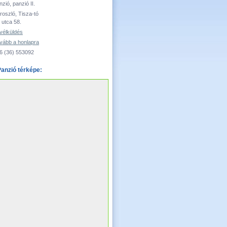
nzió, panzió II.
roszló, Tisza-tó
 utca 58.
vélküldés
vább a honlapra
6 (36) 553092
anzió térképe: