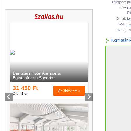
kategória:
pa
Cím:
Po
Fő
E-mail:
Le
Web:
To
Telefon:
+3
Kormorán P