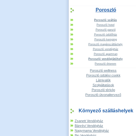
Poroszló
Poroszló szállás
Poroszló hotel
Poroszló panzió
Poroszló üdülőház
Poroszló kemping
Poroszló magánszálláshely
Poroszló vendégház
Poroszló apartman
Poroszló vendéglátóhely
Poroszló étterem
Poroszló wellness
Poroszló üdülési csekk
Látnivalók
Szolgáltatások
Poroszló térkép
Poroszló útvonaltervező
Környező szálláshelyek
Zsanett Vendégház
Bánrévi Vendégház
Nagymama Vendégház
Bio Vendégház