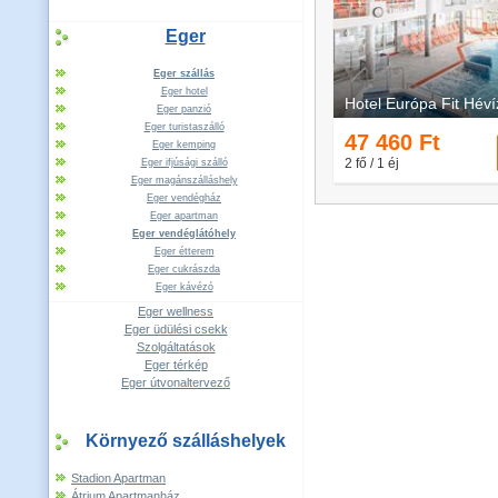
Eger
Eger szállás
Eger hotel
Eger panzió
Eger turistaszálló
Eger kemping
Eger ifjúsági szálló
Eger magánszálláshely
Eger vendégház
Eger apartman
Eger vendéglátóhely
Eger étterem
Eger cukrászda
Eger kávézó
Eger wellness
Eger üdülési csekk
Szolgáltatások
Eger térkép
Eger útvonaltervező
Környező szálláshelyek
Stadion Apartman
Átrium Apartmanház