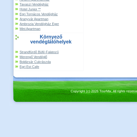
Tavaszi Vendégház
Hotel Junior **
Egri Tornácos Vendégház
Aranyvár Apartman
Ambrozia Vendégház Eger
Mini Apartman
Környező
vendéglátóhelyek
Strandfürdô Büfé-Falatozó
Merengő Vendéglő
Boldizsár Cukrászda
Egri Est Cafe
Copyright (c) 2026 TourMix. All rights re