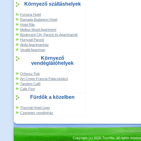
Környező szálláshelyek
Fortuna Hotel
Ramada Budapest Hotel
Hotel Rila
Mellow Mood Apartment
Boulevard City Panzió és Apartmanok
Hunyadi Panzió
Akifa Apartmanház
Vivaldi Apartman
Környező
vendéglátóhelyek
Orfeusz Pub
Art Crepe Francia Palacsintázó
Tandem Café
Cafe Five
Fürdők a közelben
Thermál Hotel Liget
Cserepes vendégház
Copyright (c) 2026 TourMix. All rights re