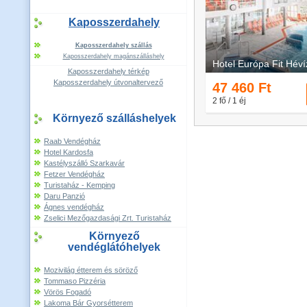
Kaposszerdahely
Kaposszerdahely szállás
Kaposszerdahely magánszálláshely
Kaposszerdahely térkép
Kaposszerdahely útvonaltervező
Környező szálláshelyek
Raab Vendégház
Hotel Kardosfa
Kastélyszálló Szarkavár
Fetzer Vendégház
Turistaház - Kemping
Daru Panzió
Ágnes vendégház
Zselici Mezőgazdasági Zrt. Turistaház
Környező
vendéglátóhelyek
Mozivilág étterem és söröző
Tommaso Pizzéria
Vörös Fogadó
Lakoma Bár Gyorsétterem