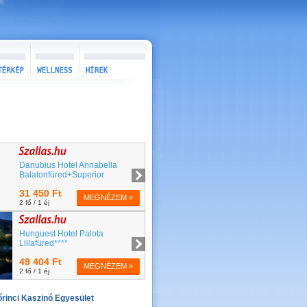
őrinci Kaszinó Egyesület