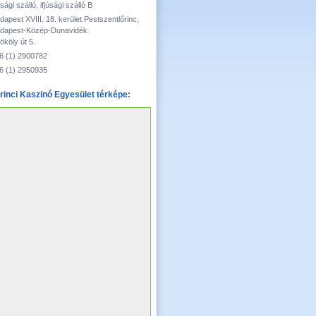
úsági szálló, ifjúsági szálló B
dapest XVIII. 18. kerület Pestszentlőrinc,
dapest-Közép-Dunavidék
ököly út 5.
6 (1) 2900782
6 (1) 2950935
rinci Kaszinó Egyesület térképe: