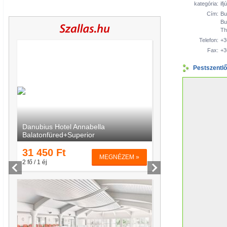
kategória:
ifj
Cím:
Bu
Bu
Th
Telefon:
+3
Fax:
+3
Pestszentlő