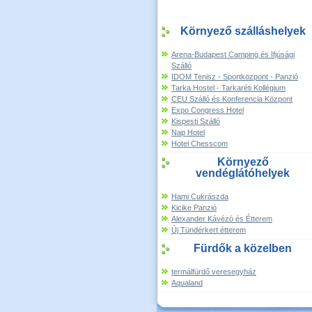
Környező szálláshelyek
Arena-Budapest Camping és Ifjúsági
Szálló
IDOM Tenisz - Sportközpont - Panzió
Tarka Hostel - Tarkaréti Kollégium
CEU Szálló és Konferencia Központ
Expo Congress Hotel
Kispesti Szálló
Nap Hotel
Hotel Chesscom
Környező
vendéglátóhelyek
Hami Cukrászda
Kicike Panzió
Alexander Kávézó és Étterem
Új Tündérkert étterem
Fürdők a közelben
termálfürdő veresegyház
Aqualand