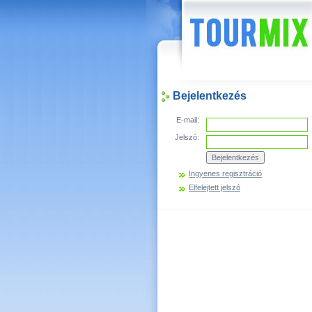
Hírek
Bejelentkezés
E-mail:
Jelszó:
Ingyenes regisztráció
Elfelejtett jelszó