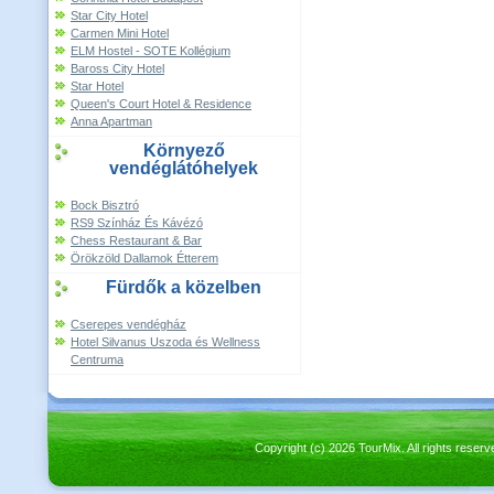
Star City Hotel
Carmen Mini Hotel
ELM Hostel - SOTE Kollégium
Baross City Hotel
Star Hotel
Queen's Court Hotel & Residence
Anna Apartman
Környező
vendéglátóhelyek
Bock Bisztró
RS9 Színház És Kávézó
Chess Restaurant & Bar
Örökzöld Dallamok Étterem
Fürdők a közelben
Cserepes vendégház
Hotel Silvanus Uszoda és Wellness
Centruma
Copyright (c) 2026 TourMix. All rights re