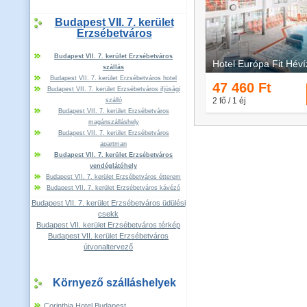
Budapest VII. 7. kerület
Erzsébetváros
Budapest VII. 7. kerület Erzsébetváros
szállás
Budapest VII. 7. kerület Erzsébetváros hotel
Budapest VII. 7. kerület Erzsébetváros ifjúsági
szálló
Budapest VII. 7. kerület Erzsébetváros
magánszálláshely
Budapest VII. 7. kerület Erzsébetváros
apartman
Budapest VII. 7. kerület Erzsébetváros
vendéglátóhely
Budapest VII. 7. kerület Erzsébetváros étterem
Budapest VII. 7. kerület Erzsébetváros kávézó
Budapest VII. 7. kerület Erzsébetváros üdülési
csekk
Budapest VII. kerület Erzsébetváros térkép
Budapest VII. kerület Erzsébetváros
útvonaltervező
Környező szálláshelyek
Corinthia Hotel Budapest