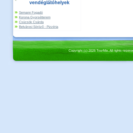
vendéglátóhelyek
Semann Fogadó
Korona Gyorsétterem
Csücsök Csárda
Belvárosi Söröző - Pizzéria
Copyright (c) 2026 TourMix. All rights re