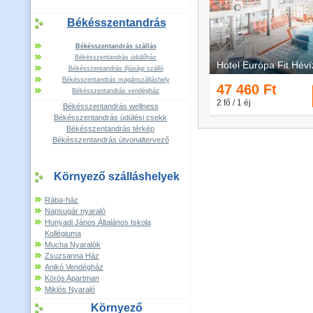
Békésszentandrás
Békésszentandrás szállás
Békésszentandrás üdülőház
Békésszentandrás ifjúsági szálló
Békésszentandrás magánszálláshely
Békésszentandrás vendégház
Békésszentandrás wellness
Békésszentandrás üdülési csekk
Békésszentandrás térkép
Békésszentandrás útvonaltervező
Környező szálláshelyek
Rába-ház
Napsugár nyaraló
Hunyadi János Általános Iskola
Kollégiuma
Mucha Nyaralók
Zsuzsanna Ház
Anikó Vendégház
Körös Apartman
Miklós Nyaraló
Környező