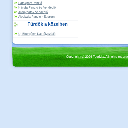
Patakpart Panzió
Hársfa Panzió és Vendéglő
Aranypatak Vendéglő
Alpokalja Panzió - Étterem
Fürdők a közelben
Új-Ebergényi Kastélyszálló
Copyright (c) 2026 TourMix. All rights re