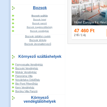
Bozsok
Bozsok szállás
Bozsok hotel
Bozsok panzió
Bozsok magánszálláshely
Bozsok vendégház
Bozsok üdülési csekk
Bozsok térkép
Bozsok útvonaltervező
Környező szálláshelyek
Fenyvesalja Vendégház
Bozsoki Vendégház
Molnár Vendégház
Panoráma Villa
Novákfalva Üdülőfalu
Bio-Pont Pihenőház
Kern Vendégház
Boróka Villa Panzió
Környező
vendéglátóhelyek