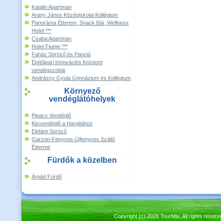
Katalin Apartman
Arany János Középiskolai Kollégium
Panoráma Étterem, Snack Bár, Wellness
Hotel ***
Csaba Apartman
Hotel Fiume ***
Faház Söröző és Panzió
Építőipari Innovációs Központ
vendégszobái
Andrássy Gyula Gimnázium és Kollégium
Környező
vendéglátóhelyek
Pipacs Vendéglő
Kisvendéglő a Hargitához
Elefánt Söröző
Garzon-Fenyves-Újfenyves Szálló
Étterme
Fürdők a közelben
Árpád Fürdő
Copyright (c) 2026 TourMix. All rights re