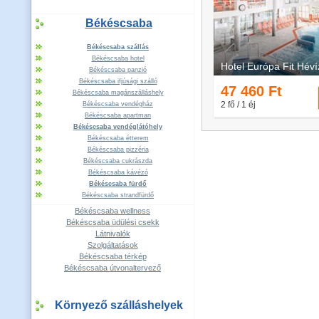
Békéscsaba
Békéscsaba szállás
Békéscsaba hotel
Békéscsaba panzió
Békéscsaba ifjúsági szálló
Békéscsaba magánszálláshely
Békéscsaba vendégház
Békéscsaba apartman
Békéscsaba vendéglátóhely
Békéscsaba étterem
Békéscsaba pizzéria
Békéscsaba cukrászda
Békéscsaba kávézó
Békéscsaba fürdő
Békéscsaba strandfürdő
Békéscsaba wellness
Békéscsaba üdülési csekk
Látnivalók
Szolgáltatások
Békéscsaba térkép
Békéscsaba útvonaltervező
Környező szálláshelyek