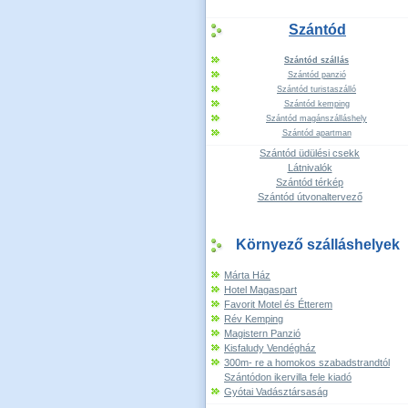
Szántód
Szántód szállás
Szántód panzió
Szántód turistaszálló
Szántód kemping
Szántód magánszálláshely
Szántód apartman
Szántód üdülési csekk
Látnivalók
Szántód térkép
Szántód útvonaltervező
Környező szálláshelyek
Márta Ház
Hotel Magaspart
Favorit Motel és Étterem
Rév Kemping
Magistern Panzió
Kisfaludy Vendégház
300m- re a homokos szabadstrandtól
Szántódon ikervilla fele kiadó
Gyótai Vadásztársaság