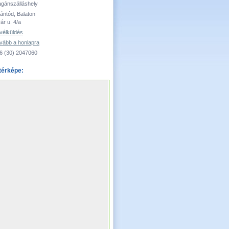
gánszálláshely
ántód, Balaton
ár u. 4/a
vélküldés
vább a honlapra
6 (30) 2047060
térképe: