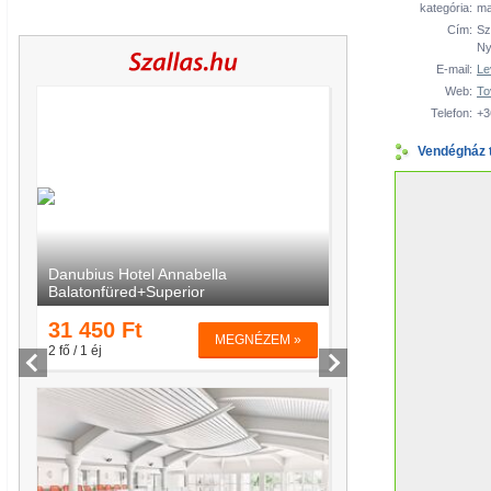
kategória:
ma
Cím:
Sz
Ny
E-mail:
Le
Web:
To
Telefon:
+3
Vendégház 