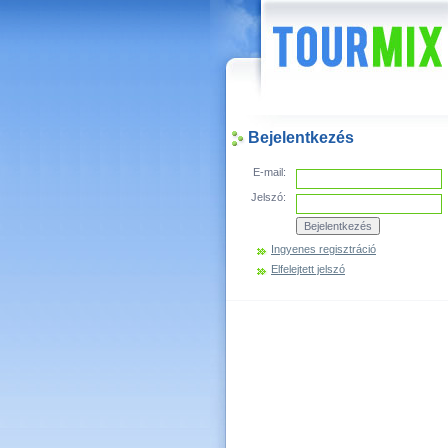
Hírek
Bejelentkezés
E-mail:
Jelszó:
Ingyenes regisztráció
Elfelejtett jelszó