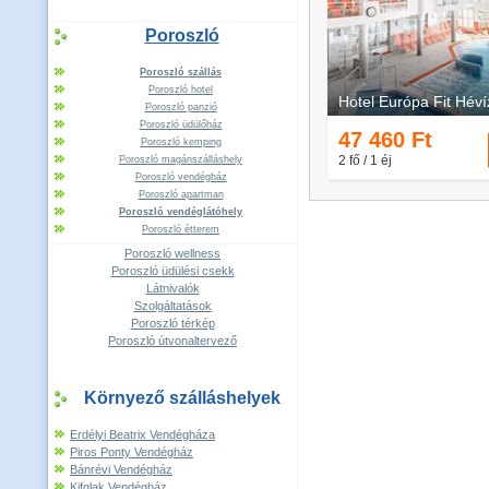
Poroszló
Poroszló szállás
Poroszló hotel
Poroszló panzió
Poroszló üdülőház
Poroszló kemping
Poroszló magánszálláshely
Poroszló vendégház
Poroszló apartman
Poroszló vendéglátóhely
Poroszló étterem
Poroszló wellness
Poroszló üdülési csekk
Látnivalók
Szolgáltatások
Poroszló térkép
Poroszló útvonaltervező
Környező szálláshelyek
Erdélyi Beatrix Vendégháza
Piros Ponty Vendégház
Bánrévi Vendégház
Kifglak Vendégház