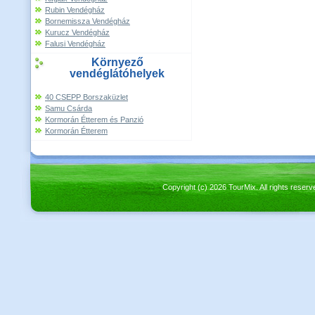
Rubin Vendégház
Bornemissza Vendégház
Kurucz Vendégház
Falusi Vendégház
Környező
vendéglátóhelyek
40 CSEPP Borszaküzlet
Samu Csárda
Kormorán Étterem és Panzió
Kormorán Étterem
Copyright (c) 2026 TourMix. All rights re