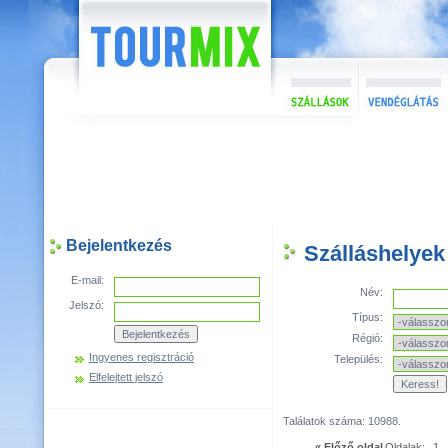
Bejelentkezés
Szálláshelyek
E-mail:
Név:
Jelszó:
Típus:
Régió:
Ingyenes regisztráció
Település:
Elfelejtett jelszó
Találatok száma: 10988.
« Előző oldal
Oldalak:
1