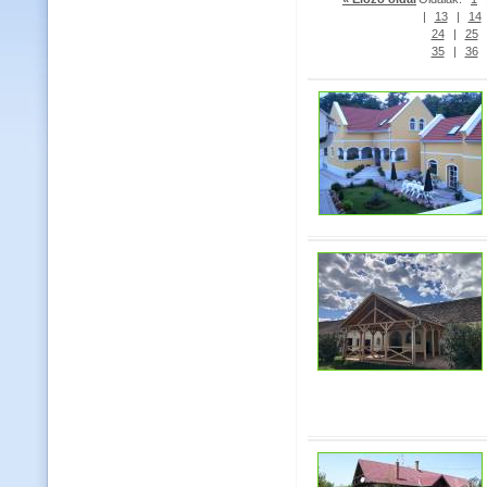
|
13
|
14
24
|
25
35
|
36