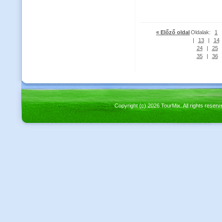
« Előző oldal
Oldalak:
1
|
13
|
14
24
|
25
35
|
36
Copyright (c) 2026 TourMix. All rights re