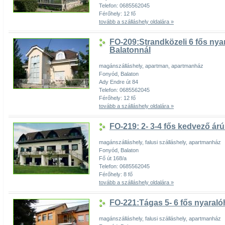
Telefon: 0685562045
Férőhely: 12 fő
tovább a szálláshely oldalára »
FO-209:Strandközeli 6 fős ny
Balatonnál
magánszálláshely, apartman, apartmanház
Fonyód, Balaton
Ady Endre út 84
Telefon: 0685562045
Férőhely: 12 fő
tovább a szálláshely oldalára »
FO-219: 2- 3-4 fős kedvező á
magánszálláshely, falusi szálláshely, apartmanház
Fonyód, Balaton
Fő út 168/a
Telefon: 0685562045
Férőhely: 8 fő
tovább a szálláshely oldalára »
FO-221:Tágas 5- 6 fős nyaral
magánszálláshely, falusi szálláshely, apartmanház