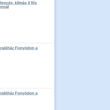
encés, klímás 4 fős
onnál
yaralóház Fonyódon a
yaralóház Fonyódon a