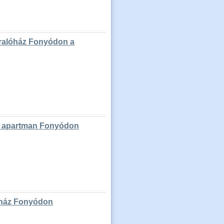
aralóház Fonyódon a
rú apartman Fonyódon
óház Fonyódon