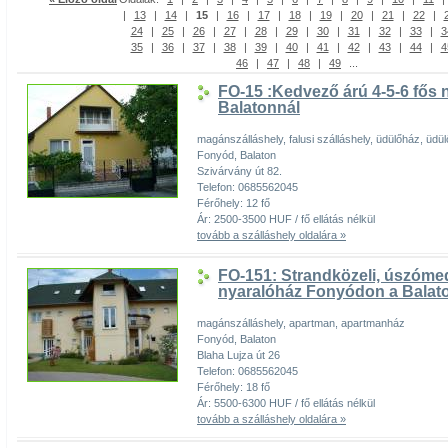
|
13
|
14
|
15
|
16
|
17
|
18
|
19
|
20
|
21
|
22
|
24
|
25
|
26
|
27
|
28
|
29
|
30
|
31
|
32
|
33
|
3
35
|
36
|
37
|
38
|
39
|
40
|
41
|
42
|
43
|
44
|
4
46
|
47
|
48
|
49
...
FO-15 :Kedvező árú 4-5-6 fős
Balatonnál
magánszálláshely, falusi szálláshely, üdülőház, üdül
Fonyód, Balaton
Szivárvány út 82.
Telefon: 0685562045
Férőhely: 12 fő
Ár: 2500-3500 HUF / fő ellátás nélkül
tovább a szálláshely oldalára »
FO-151: Strandközeli, úszóme
nyaralóház Fonyódon a Balat
magánszálláshely, apartman, apartmanház
Fonyód, Balaton
Blaha Lujza út 26
Telefon: 0685562045
Férőhely: 18 fő
Ár: 5500-6300 HUF / fő ellátás nélkül
tovább a szálláshely oldalára »