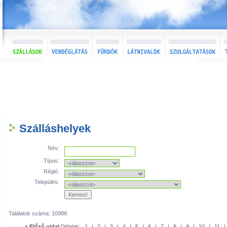
Szálláshelyek
Név:
Típus:
Régió:
Település:
Találatok száma: 10988.
« Előző oldal
Oldalak:
1
|
2
|
3
|
4
|
5
|
6
|
7
|
8
|
9
|
10
|
11
|