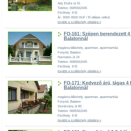
Ady Endre út 91
Telefon: 0685562045
Férőhely: 8 fő
Ár: 3000-3500 HUF / fő ellátás nélkül
tovább a szálláshely oldalára »
FO-161: Szépen berendezett 4
Balatonnál
magánszálláshely, apartman, apartmanház
Fonyód, Balaton
Harmatos út 24
Telefon: 0685562045
Férőhely: 8 fő
tovább a szálláshely oldalára »
FO-171: Kedvező árú, tágas 4
Balatonnál
magánszálláshely, apartman, apartmanház
Fonyód, Balaton
Szivárvány út 80.
Telefon: 0685562045
Férőhely: 8 fő
tovább a szálláshely oldalára »