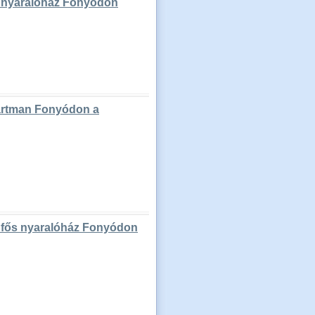
ős nyaralóház Fonyódon
partman Fonyódon a
 fős nyaralóház Fonyódon