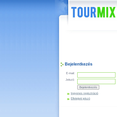
Hírek
Bejelentkezés
E-mail:
Jelszó:
Ingyenes regisztráció
Elfelejtett jelszó