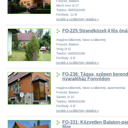
Fonyód, Balaton
Mező Imre út 27
Telefon: 0685562045
Férőhely: 12 fő
tovább a szálláshely oldalára »
FO-225:Strandközeli 4 fős ön
magánszálláshely, falusi szálláshely
Fonyód, Balaton
Virág út 51
Telefon: 0685562045
Férőhely: 8 fő
tovább a szálláshely oldalára »
FO-236: Tágas, szépen berende
nyaralóház Fonyódon
magánszálláshely, falusi szálláshely, apartmanház
Fonyód, Balaton
Sándor út 10
Telefon: 0685562045
Férőhely: 6 fő
tovább a szálláshely oldalára »
FO-331: Közvetlen Balaton-pa
főre