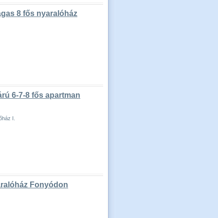
ágas 8 fős nyaralóház
árú 6-7-8 fős apartman
őház I.
yaralóház Fonyódon