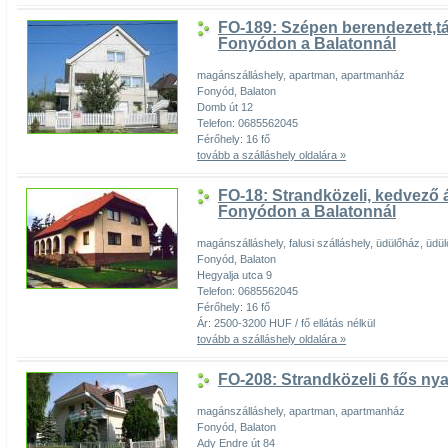
FO-189: Szépen berendezett,t
Fonyódon a Balatonnál
magánszálláshely, apartman, apartmanház
Fonyód, Balaton
Domb út 12
Telefon: 0685562045
Férőhely: 16 fő
tovább a szálláshely oldalára »
FO-18: Strandközeli, kedvező 
Fonyódon a Balatonnál
magánszálláshely, falusi szálláshely, üdülőház, üdül
Fonyód, Balaton
Hegyalja utca 9
Telefon: 0685562045
Férőhely: 16 fő
Ár: 2500-3200 HUF / fő ellátás nélkül
tovább a szálláshely oldalára »
FO-208: Strandközeli 6 fős n
magánszálláshely, apartman, apartmanház
Fonyód, Balaton
Ady Endre út 84