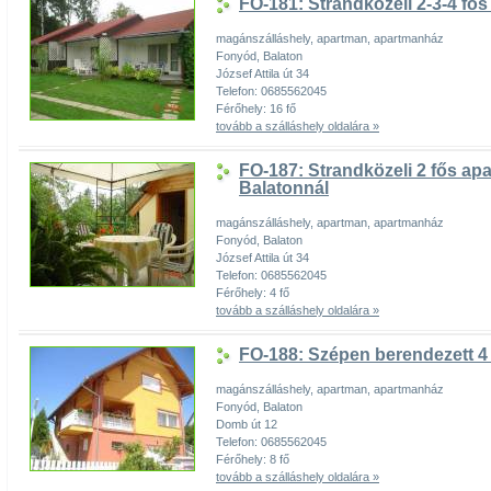
FO-181: Strandközeli 2-3-4 f
magánszálláshely, apartman, apartmanház
Fonyód, Balaton
József Attila út 34
Telefon: 0685562045
Férőhely: 16 fő
tovább a szálláshely oldalára »
FO-187: Strandközeli 2 fős a
Balatonnál
magánszálláshely, apartman, apartmanház
Fonyód, Balaton
József Attila út 34
Telefon: 0685562045
Férőhely: 4 fő
tovább a szálláshely oldalára »
FO-188: Szépen berendezett 4
magánszálláshely, apartman, apartmanház
Fonyód, Balaton
Domb út 12
Telefon: 0685562045
Férőhely: 8 fő
tovább a szálláshely oldalára »