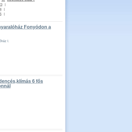
23
|
4
|
5
|
 nyaralóház Fonyódon a
őház I.
dencés,klímás 6 fős
onnál