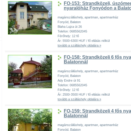
FO-153: Strandközeli, úszómed
nyaralóház Fonyódon a Balat
magánszálláshely, apartman, apartmanház
Fonyód, Balaton
Blaha Lujza út 26
Telefon: 0685562045
Férőhely: 12 fő
Ár: 5500-6300 HUF / fő ellátás nélkül
tovább a szálláshely oldalára »
FO-158: Strandközeli 6 fős n
Balatonnál
magánszálláshely, apartman, apartmanház
Fonyód, Balaton
Ady Endre út 91
Telefon: 0685562045
Férőhely: 12 fő
Ár: 2500-3500 HUF / fő ellátás nélkül
tovább a szálláshely oldalára »
FO-159: Strandközeli 4 fős n
Balatonnál
magánszálláshely, apartman, apartmanház
Fonyód, Balaton