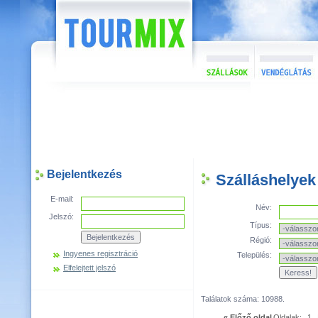
Bejelentkezés
Szálláshelyek
E-mail:
Név:
Jelszó:
Típus:
Régió:
Ingyenes regisztráció
Település:
Elfelejtett jelszó
Találatok száma: 10988.
« Előző oldal
Oldalak:
1