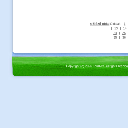
« Előző oldal
Oldalak:
1
|
13
|
14
24
|
25
35
|
36
Copyright (c) 2026 TourMix. All rights re