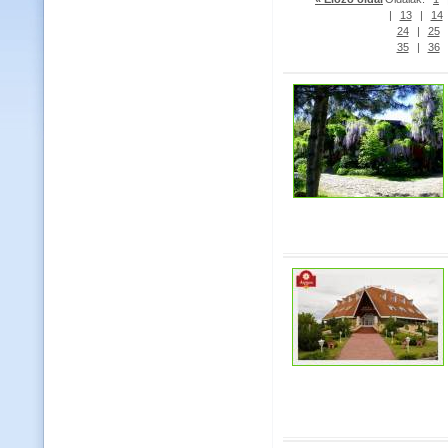
|
13
|
14
24
|
25
35
|
36