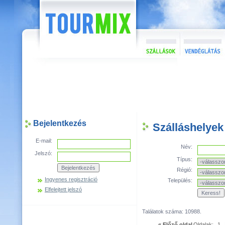
Bejelentkezés
Szálláshelyek
E-mail:
Név:
Jelszó:
Típus:
Régió:
Ingyenes regisztráció
Település:
Elfelejtett jelszó
Találatok száma: 10988.
« Előző oldal
Oldalak:
1