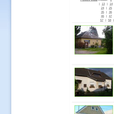
|
13
|
14
24
|
25
35
|
36
46
|
47
57
|
58