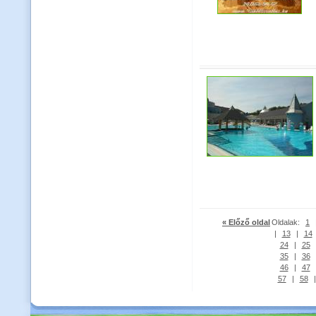
« Előző oldal
Oldalak:
1
|
13
|
14
24
|
25
35
|
36
46
|
47
57
|
58