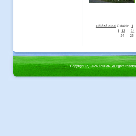
« Előző oldal
Oldalak:
1
|
13
|
14
24
|
25
Copyright (c) 2026 TourMix. All rights re