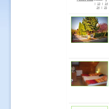
|
13
|
14
24
|
25