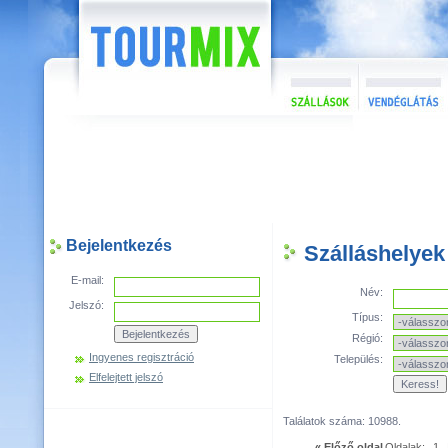
Bejelentkezés
Szálláshelyek
E-mail:
Név:
Jelszó:
Típus:
Régió:
Ingyenes regisztráció
Település:
Elfelejtett jelszó
Találatok száma: 10988.
« Előző oldal
Oldalak:
1