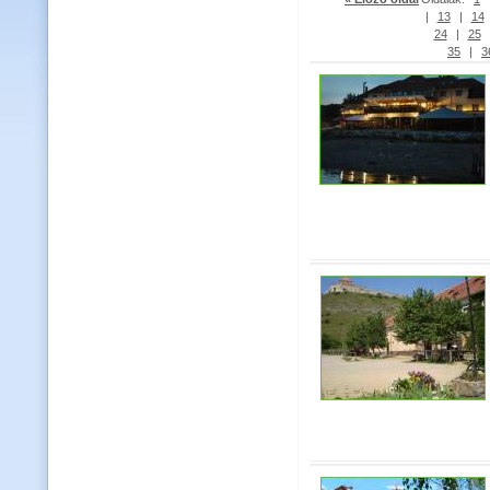
|
13
|
14
24
|
25
35
|
3