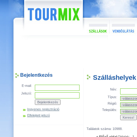
Bejelentkezés
Szálláshelyek
E-mail:
Név:
Jelszó:
Típus:
Régió:
Ingyenes regisztráció
Település:
Elfelejtett jelszó
Találatok száma: 10988.
« Előző oldal
Oldalak:
1