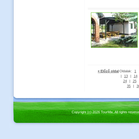
« Előző oldal
Oldalak:
1
|
13
|
14
24
|
25
35
|
3
Copyright (c) 2026 TourMix. All rights re