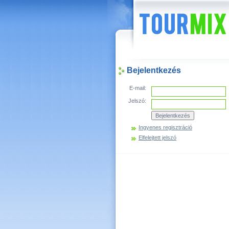
Hírek
Bejelentkezés
E-mail:
Jelszó:
Ingyenes regisztráció
Elfelejtett jelszó