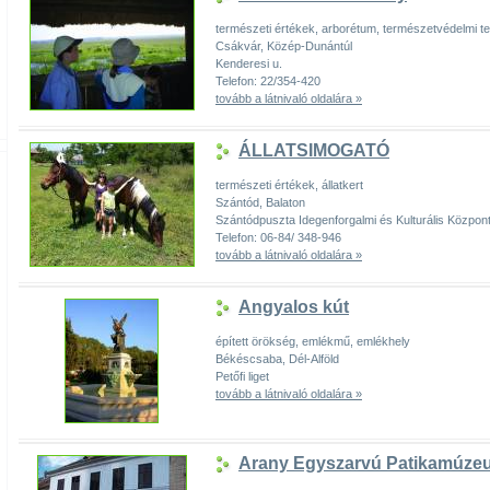
természeti értékek, arborétum, természetvédelmi te
Csákvár, Közép-Dunántúl
Kenderesi u.
Telefon: 22/354-420
tovább a látnivaló oldalára »
ÁLLATSIMOGATÓ
természeti értékek, állatkert
Szántód, Balaton
Szántódpuszta Idegenforgalmi és Kulturális Közpon
Telefon: 06-84/ 348-946
tovább a látnivaló oldalára »
Angyalos kút
épített örökség, emlékmű, emlékhely
Békéscsaba, Dél-Alföld
Petőfi liget
tovább a látnivaló oldalára »
Arany Egyszarvú Patikamúze