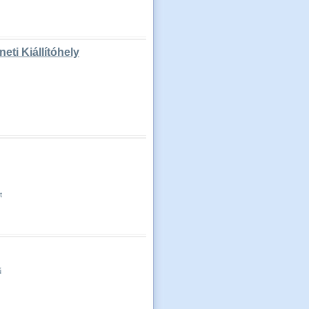
ti Kiállítóhely
t
ű