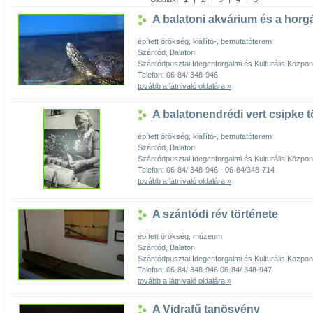
A balatoni akvárium és a horgá
épített örökség, kiállító-, bemutatóterem
Szántód, Balaton
Szántódpusztai Idegenforgalmi és Kulturális Közpon
Telefon: 06-84/ 348-946
tovább a látnivaló oldalára »
A balatonendrédi vert csipke t
épített örökség, kiállító-, bemutatóterem
Szántód, Balaton
Szántódpusztai Idegenforgalmi és Kulturális Közpon
Telefon: 06-84/ 348-946 - 06-84/348-714
tovább a látnivaló oldalára »
A szántódi rév története
épített örökség, múzeum
Szántód, Balaton
Szántódpusztai Idegenforgalmi és Kulturális Közpon
Telefon: 06-84/ 348-946 06-84/ 348-947
tovább a látnivaló oldalára »
A Vidrafű tanösvény