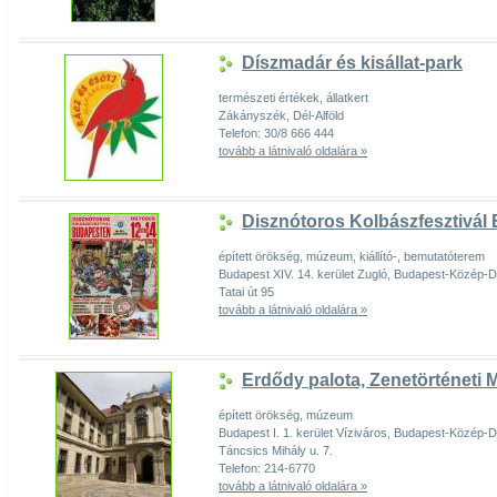
Díszmadár és kisállat-park
természeti értékek, állatkert
Zákányszék, Dél-Alföld
Telefon: 30/8 666 444
tovább a látnivaló oldalára »
Disznótoros Kolbászfesztivál
épített örökség, múzeum, kiállító-, bemutatóterem
Budapest XIV. 14. kerület Zugló, Budapest-Közép-
Tatai út 95
tovább a látnivaló oldalára »
Erdődy palota, Zenetörténeti
épített örökség, múzeum
Budapest I. 1. kerület Víziváros, Budapest-Közép-
Táncsics Mihály u. 7.
Telefon: 214-6770
tovább a látnivaló oldalára »