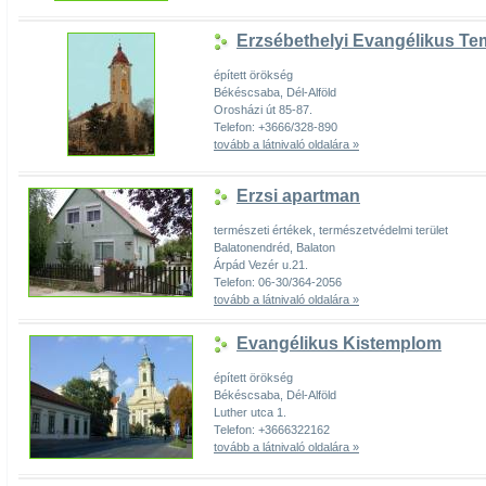
Erzsébethelyi Evangélikus T
épített örökség
Békéscsaba, Dél-Alföld
Orosházi út 85-87.
Telefon: +3666/328-890
tovább a látnivaló oldalára »
Erzsi apartman
természeti értékek, természetvédelmi terület
Balatonendréd, Balaton
Árpád Vezér u.21.
Telefon: 06-30/364-2056
tovább a látnivaló oldalára »
Evangélikus Kistemplom
épített örökség
Békéscsaba, Dél-Alföld
Luther utca 1.
Telefon: +3666322162
tovább a látnivaló oldalára »