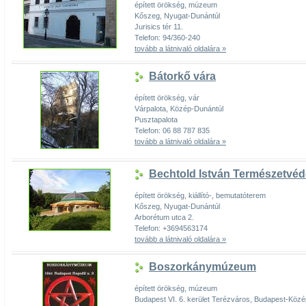
épített örökség, múzeum
Kőszeg, Nyugat-Dunántúl
Jurisics tér 11.
Telefon: 94/360-240
tovább a látnivaló oldalára »
Bátorkő vára
épített örökség, vár
Várpalota, Közép-Dunántúl
Pusztapalota
Telefon: 06 88 787 835
tovább a látnivaló oldalára »
Bechtold István Természetvéd
épített örökség, kiállító-, bemutatóterem
Kőszeg, Nyugat-Dunántúl
Arborétum utca 2.
Telefon: +3694563174
tovább a látnivaló oldalára »
Boszorkánymúzeum
épített örökség, múzeum
Budapest VI. 6. kerület Terézváros, Budapest-Köz