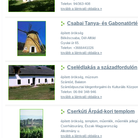
Telefon: 94/363-408
tovább a látnivaló oldalára »
Csabai Tanya- és Gabonatörténe
épített örökség
Békéscsaba, Dél-Alföld
Gyulai út 65.
Telefon: +3666441026
tovább a látnivaló oldalára »
Cselédlakás a századfordulón
épített örökség, múzeum
Szántód, Balaton
Szántódpusztai Idegenforgalmi és Kulturális Közpon
Telefon: 06-84/ 348-946
tovább a látnivaló oldalára »
Cserkúti Árpád-kori templom
épített örökség, templom, műemlék, műemlék jelleg
Cserhátsurány, Észak-Magyarország
Alkotmány u.
tovább a látnivaló oldalára »