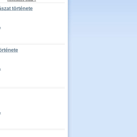
szat története
t
örténete
t
t