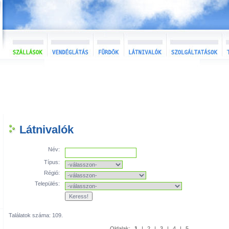
Látnivalók
Név:
Típus:
Régió:
Település:
Találatok száma: 109.
Oldalak:
1
|
2
|
3
|
4
|
5