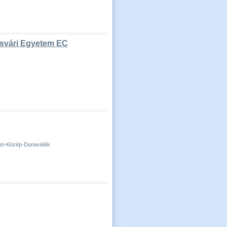
osvári Egyetem EC
pest-Közép-Dunavidék