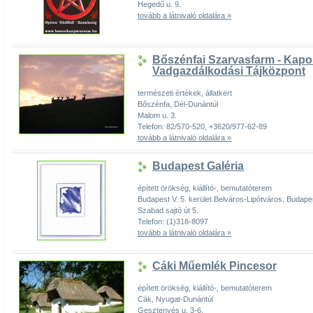
Hegedű u. 9.
tovább a látnivaló oldalára »
Bőszénfai Szarvasfarm - Kap
Vadgazdálkodási Tájközpont
természeti értékek, állatkert
Bőszénfa, Dél-Dunántúl
Malom u. 3.
Telefon: 82/570-520, +3620/977-62-89
tovább a látnivaló oldalára »
Budapest Galéria
épített örökség, kiállító-, bemutatóterem
Budapest V. 5. kerület Belváros-Lipótváros, Buda
Szabad sajtó út 5.
Telefon: (1)318-8097
tovább a látnivaló oldalára »
Cáki Műemlék Pincesor
épített örökség, kiállító-, bemutatóterem
Cák, Nyugat-Dunántúl
Gesztenyés u. 3-6.