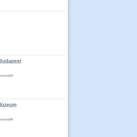
 Budapest
Dunavidék
 Múzeum
Dunavidék