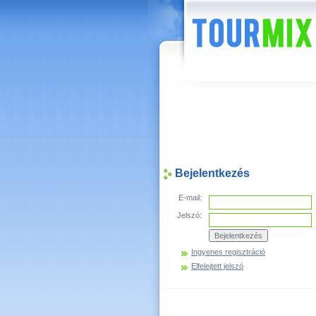
Hírek
Bejelentkezés
E-mail:
Jelszó:
Ingyenes regisztráció
Elfelejtett jelszó