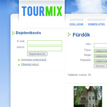
Bejelentkezés
Fürdők
E-mail:
Név:
Jelszó:
Típus:
Régió:
Ingyenes regisztráció
Település:
Elfelejtett jelszó
Találatok száma: 34.