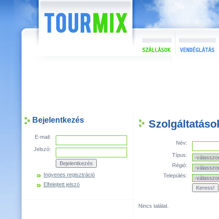
Bejelentkezés
Szolgáltatáso
E-mail:
Név:
Jelszó:
Típus:
Régió:
Ingyenes regisztráció
Település:
Elfelejtett jelszó
Nincs találat.