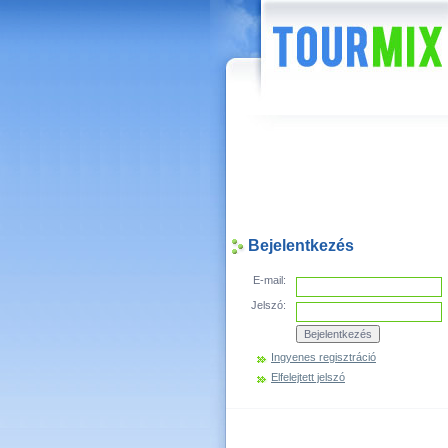
Hírek
Bejelentkezés
E-mail:
Jelszó:
Ingyenes regisztráció
Elfelejtett jelszó