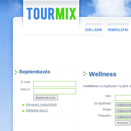
Bejelentkezés
Wellness
E-mail:
A
wellness
szolgáltatást nyújtók li
Jelszó:
Név:
Szolgáltatás:
Ingyenes regisztráció
Régió:
Elfelejtett jelszó
Település: