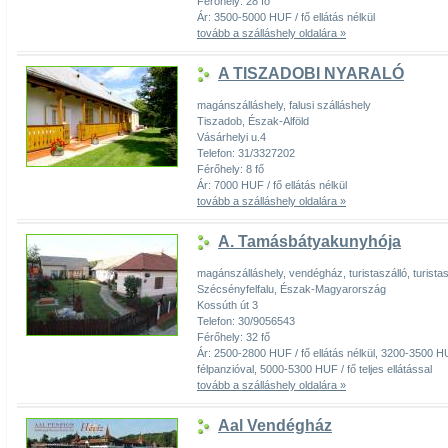
Férőhely: 28 fő
Ár: 3500-5000 HUF / fő ellátás nélkül
tovább a szálláshely oldalára »
A TISZADOBI NYARALÓ
magánszálláshely, falusi szálláshely
Tiszadob, Észak-Alföld
Vásárhelyi u.4
Telefon: 31/3327202
Férőhely: 8 fő
Ár: 7000 HUF / fő ellátás nélkül
tovább a szálláshely oldalára »
A. Tamásbátyakunyhója
magánszálláshely, vendégház, turistaszálló, turistas
Szécsényfelfalu, Észak-Magyarország
Kossúth út 3
Telefon: 30/9056543
Férőhely: 32 fő
Ár: 2500-2800 HUF / fő ellátás nélkül, 3200-3500 HU
félpanzióval, 5000-5300 HUF / fő teljes ellátással
tovább a szálláshely oldalára »
Aal Vendégház