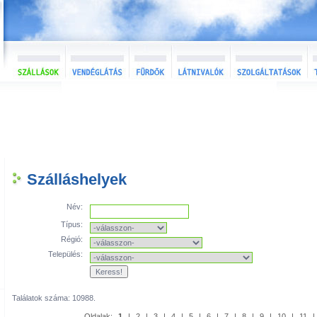
Szálláshelyek
Név:
Típus:
Régió:
Település:
Találatok száma: 10988.
Oldalak:
1
|
2
|
3
|
4
|
5
|
6
|
7
|
8
|
9
|
10
|
11
|