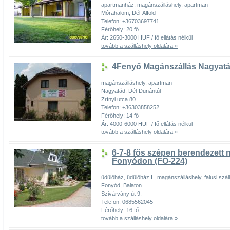
apartmanház, magánszálláshely, apartman
Mórahalom, Dél-Alföld
Telefon: +36703697741
Férőhely: 20 fő
Ár: 2650-3000 HUF / fő ellátás nélkül
tovább a szálláshely oldalára »
4Fenyő Magánszállás Nagyat
magánszálláshely, apartman
Nagyatád, Dél-Dunántúl
Zrínyi utca 80.
Telefon: +36303858252
Férőhely: 14 fő
Ár: 4000-6000 HUF / fő ellátás nélkül
tovább a szálláshely oldalára »
6-7-8 fős szépen berendezett 
Fonyódon (FO-224)
üdülőház, üdülőház I., magánszálláshely, falusi szál
Fonyód, Balaton
Szivárvány út 9.
Telefon: 0685562045
Férőhely: 16 fő
tovább a szálláshely oldalára »