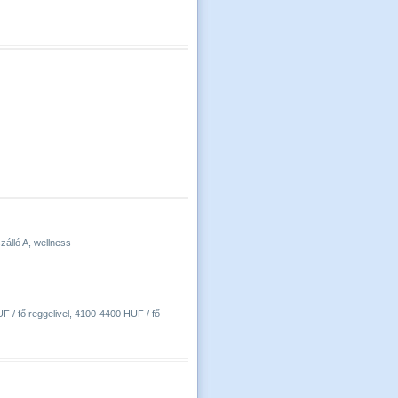
zálló A, wellness
F / fő reggelivel, 4100-4400 HUF / fő