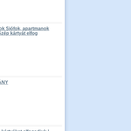
nok Siófok, apartmanok
Szép kártyát elfog
ÁNY