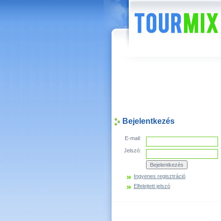
Hírek
Bejelentkezés
E-mail:
Jelszó:
Ingyenes regisztráció
Elfelejtett jelszó