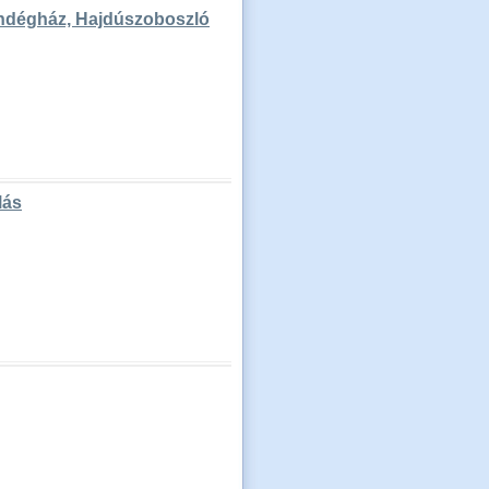
vendégház, Hajdúszoboszló
lás