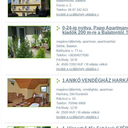
Balatonfüred, Balaton
Garay u. 2.
Telefon: 06 87 342 813
tovább a szálláshely oldalára »
0-24-ig nyitva, Papp Apartma
kiadók 200 m-re a Balatontól. 
magánszálláshely, apartman, apartmanház
Siófok, Balaton
Batthyány u. 77.sz.
Telefon: +36304077690
Férőhely: 16 fő
Ár: 4500-7200 HUF / fő ellátás nélkül
tovább a szálláshely oldalára »
1 ANIKÓ VENDÉGHÁZ HARK
magánszálláshely, vendégház, apartman
Harkány, Dél-Dunántúl
Rákóczi u. 10.
Telefon: 70/946-9968
Férőhely: 12 fő
Ár: 2500 HUF / fő ellátás nélkül
tovább a szálláshely oldalára »