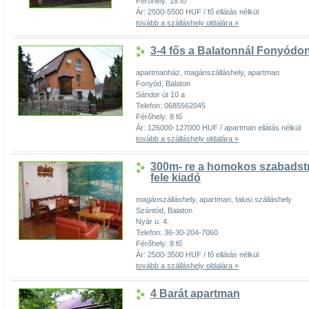
Férőhely: 18 fő
Ár: 2500-5500 HUF / fő ellátás nélkül
tovább a szálláshely oldalára »
3-4 fős a Balatonnál Fonyódon
apartmanház, magánszálláshely, apartman
Fonyód, Balaton
Sándor út 10 a
Telefon: 0685562045
Férőhely: 8 fő
Ár: 126000-127000 HUF / apartman ellátás nélkül
tovább a szálláshely oldalára »
300m- re a homokos szabadstr
fele kiadó
magánszálláshely, apartman, falusi szálláshely
Szántód, Balaton
Nyár u. 4.
Telefon: 36-30-204-7060
Férőhely: 8 fő
Ár: 2500-3500 HUF / fő ellátás nélkül
tovább a szálláshely oldalára »
4 Barát apartman