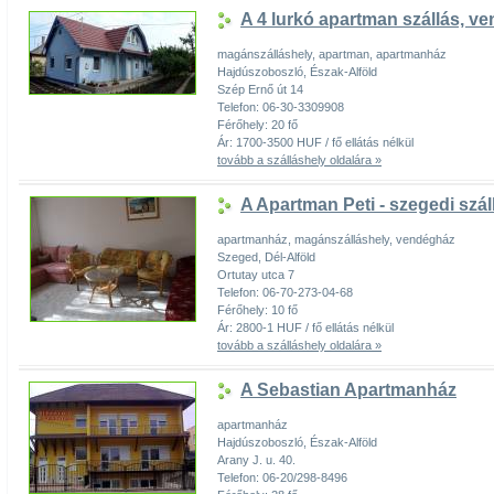
A 4 lurkó apartman szállás, 
magánszálláshely, apartman, apartmanház
Hajdúszoboszló, Észak-Alföld
Szép Ernő út 14
Telefon: 06-30-3309908
Férőhely: 20 fő
Ár: 1700-3500 HUF / fő ellátás nélkül
tovább a szálláshely oldalára »
A Apartman Peti - szegedi szál
apartmanház, magánszálláshely, vendégház
Szeged, Dél-Alföld
Ortutay utca 7
Telefon: 06-70-273-04-68
Férőhely: 10 fő
Ár: 2800-1 HUF / fő ellátás nélkül
tovább a szálláshely oldalára »
A Sebastian Apartmanház
apartmanház
Hajdúszoboszló, Észak-Alföld
Arany J. u. 40.
Telefon: 06-20/298-8496