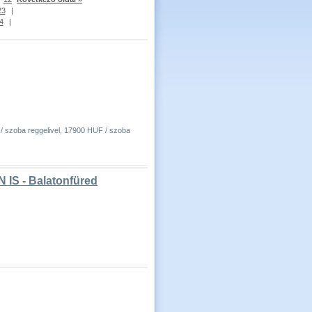
23
|
4
|
 / szoba reggelivel, 17900 HUF / szoba
 IS - Balatonfüred