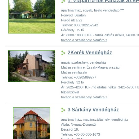
1. Vízparti 5-fős Faházak SZÉP
apartmanház, egyéb, fizető vendéglátó ***
Fonyód, Balaton
Fürdő utca 22
Telefon: 0036302252942
Férőhely: 75 fő
Ár: 8000-10000 HUF / faház ellátás nélkül, 14000-16
tovább a szálláshely oldalára »
2Kerék Vendégház
magánszálláshely, vendégház
Mátraszentimre, Észak-Magyarország
Mátraszetnlászló
Telefon: +36205899277
Férőhely: 32 fő
Ár: 2625-4200 HUF / fő ellátás nélkül, 3425-5700 HU
félpanzióval
tovább a szálláshely oldalára »
3 Sárkány Vendégház
apartmanház, magánszálláshely, vendégház
Abda, Nyugat-Dunántúl
Bécsi út 19.
Telefon: +36-30-650-1673