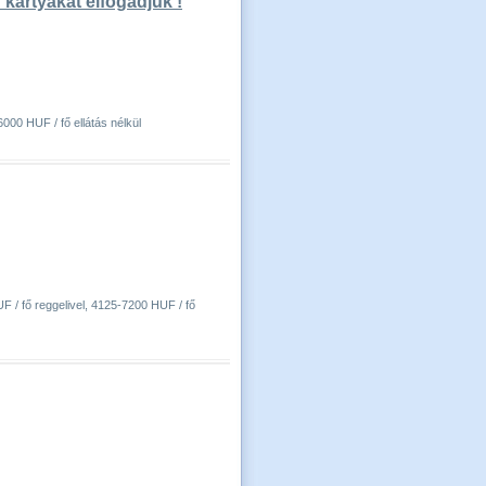
 kártyákat elfogadjuk !
000 HUF / fő ellátás nélkül
F / fő reggelivel, 4125-7200 HUF / fő