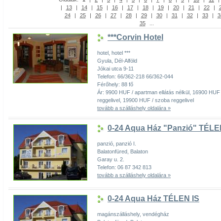
|
13
|
14
|
15
|
16
|
17
|
18
|
19
|
20
|
21
|
22
|
24
|
25
|
26
|
27
|
28
|
29
|
30
|
31
|
32
|
33
|
3
35
...
***Corvin Hotel
hotel, hotel ***
Gyula, Dél-Alföld
Jókai utca 9-11
Telefon: 66/362-218 66/362-044
Férőhely: 88 fő
Ár: 9900 HUF / apartman ellátás nélkül, 16900 HUF
reggelivel, 19900 HUF / szoba reggelivel
tovább a szálláshely oldalára »
0-24 Aqua Ház "Panzió" TÉLEN
panzió, panzió I.
Balatonfüred, Balaton
Garay u. 2.
Telefon: 06 87 342 813
tovább a szálláshely oldalára »
0-24 Aqua Ház TÉLEN IS
magánszálláshely, vendégház