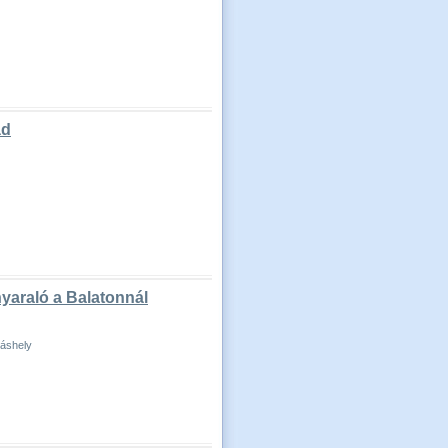
ád
nyaraló a Balatonnál
láshely