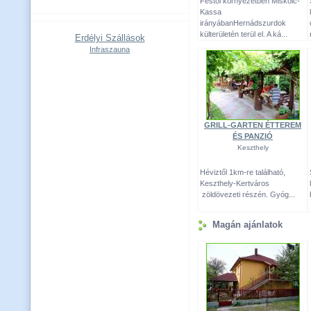
Festői környezetben Miskolc-
Kassa
irányábanHernádszurdok
külterületén terül el. A ká...
Erdélyi Szállások
Infraszauna
GRILL-GARTEN ÉTTEREM
ÉS PANZIÓ
Keszthely
Héviztől 1km-re található,
Keszthely-Kertváros
zöldövezeti részén. Gyóg...
Magán ajánlatok