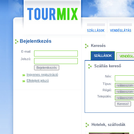
Bejelentkezés
Keresés
E-mail:
SZÁLLÁSOK
VENDÉGL
Jelszó:
Szállás kereső
Ingyenes regisztráció
Név:
Elfelejtett jelszó
Típus:
Régió:
Település:
Hotelek, szállodák