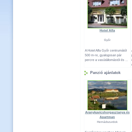
Hotel Alfa
Győr
A Hotel Alfa Győr centrumától
500 m-re, gyalogosan pár
percre a vasútállomástól és ...
Panzió ajánlatok
Aranykavicshorgasztanya és
Apartman
Hernádszurdok