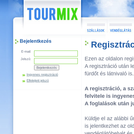
Bejelentkezés
Regisztrá
E-mail:
Ezen az oldalon regi
Jelszó:
A regisztráció után l
fürdőt és látnivaló is.
Ingyenes regisztráció
Elfelejtett jelszó
A regisztráció, a sz
felvitele is ingyene
A foglalások után j
Küldje el az alábbi 
is jelentkezhet az ol
vendéglátóhelyét és 