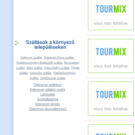
Szállások a környező
településeken
Debrecen szállás
,
Debrecen-Józsa szállás
,
Hajdúböszörmény-Bodaszőlő szállás
,
Bocskaikert
szállás
,
Ebes szállás
,
Hosszúpályi szállás
,
Téglás
szállás
,
Derecske szállás
,
Hajdúböszörmény
szállás
,
Hajdúszovát szállás
Debrecen wellness
Debrecen üdülési csekk
Látnivalók
Szolgáltatások
Debrecen térkép
Debrecen útvonaltervező