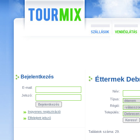
Bejelentkezés
Éttermek Deb
E-mail:
Név:
Jelszó:
Típus:
Régió:
Ingyenes regisztráció
Település:
Elfelejtett jelszó
Találatok száma: 29.