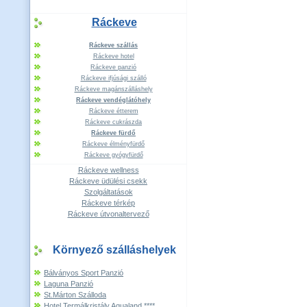
Ráckeve
Ráckeve szállás
Ráckeve hotel
Ráckeve panzió
Ráckeve ifjúsági szálló
Ráckeve magánszálláshely
Ráckeve vendéglátóhely
Ráckeve étterem
Ráckeve cukrászda
Ráckeve fürdő
Ráckeve élményfürdő
Ráckeve gyógyfürdő
Ráckeve wellness
Ráckeve üdülési csekk
Szolgáltatások
Ráckeve térkép
Ráckeve útvonaltervező
Környező szálláshelyek
Bálványos Sport Panzió
Laguna Panzió
St.Márton Szálloda
Hotel Termálkristály Aqualand ****