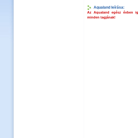
Aqualand leírása:
Az Aqualand egész évben iga
minden tagjának!