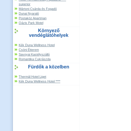
superior
Mártoni Csárda és Fogadó
Dunai Nyaraló
Postaköz Apartman
Oázis Park Motel
Környező
vendéglátóhelyek
Kék Duna Wellness Hotel
Csöni Étterem
Savoyai Kastélyszálló
Romantika Cukrászda
Fürdők a közelben
Thermál Hotel Liget
Kék Duna Wellness Hotel ****